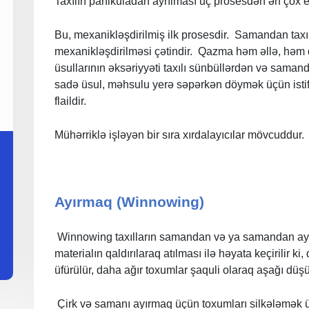
Taxılın panikuladan ayrılması üç prosesdən ən çox en
Bu, mexanikləşdirilmiş ilk prosesdir. Samandan taxı
mexanikləşdirilməsi çətindir. Qazma həm əllə, həm
üsullarının əksəriyyəti taxılı sünbüllərdən və saman
sadə üsul, məhsulu yerə səpərkən döymək üçün istif
flaildir.
Mühərriklə işləyən bir sıra xırdalayıcılar mövcuddur.
Ayırmaq (Winnowing)
Winnowing taxılların samandan və ya samandan ayr
materialın qaldırılaraq atılması ilə həyata keçirilir 
üfürülür, daha ağır toxumlar şaquli olaraq aşağı düşü
Çirk və samanı ayırmaq üçün toxumları silkələmək üç