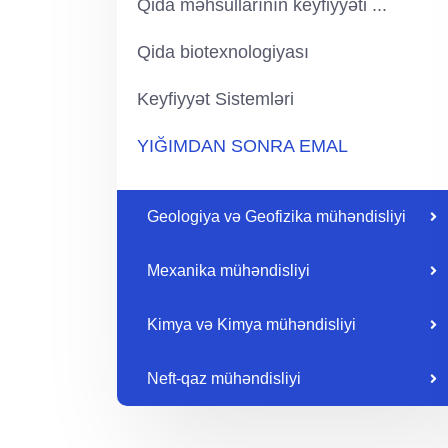
Qida məhsullarının keyfiyyəti ...
Qida biotexnologiyası
Keyfiyyət Sistemləri
YIĞIMDAN SONRA EMAL
Geologiya və Geofizika mühəndisliyi
Mexanika mühəndisliyi
Kimya və Kimya mühəndisliyi
Neft-qaz mühəndisliyi