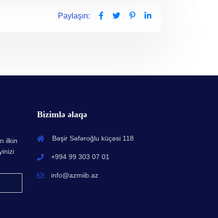
Paylaşın:
Bizimlə əlaqə
Bəşir Səfəroğlu küçəsi 118
n ilkin
inizi
+994 99 303 07 01
info@azmiib.az