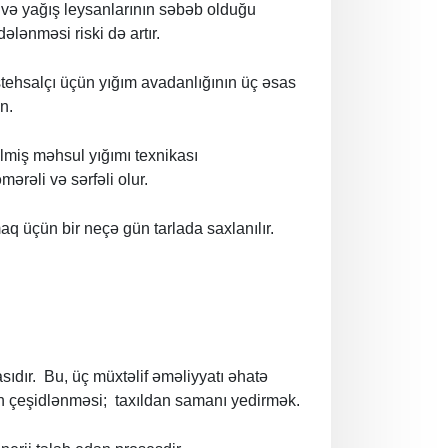
n və yağış leysanlarının səbəb olduğu
ələnməsi riski də artır.
 istehsalçı üçün yığım avadanlığının üç əsas
n.
lmiş məhsul yığımı texnikası
ərəli və sərfəli olur.
 üçün bir neçə gün tarlada saxlanılır.
asıdır. Bu, üç müxtəlif əməliyyatı əhatə
ın çeşidlənməsi; taxıldan samanı yedirmək.