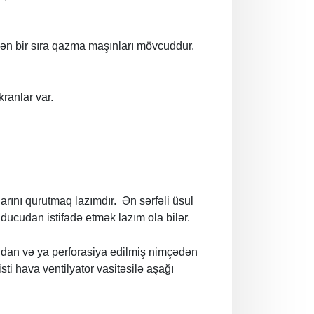
dən bir sıra qazma maşınları mövcuddur.
kranlar var.
rını qurutmaq lazımdır. Ən sərfəli üsul
ducudan istifadə etmək lazım ola bilər.
udan və ya perforasiya edilmiş nimçədən
isti hava ventilyator vasitəsilə aşağı