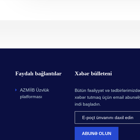
Faydalı bağlantılar
Xəbər bülleteni
AZMİİB Üzvlük
Bütün fəaliyyət və tədbirlərimizdə
platforması
xəbər tutmaq üçün email abunəliy
indi başladın.
ABUNƏ OLUN