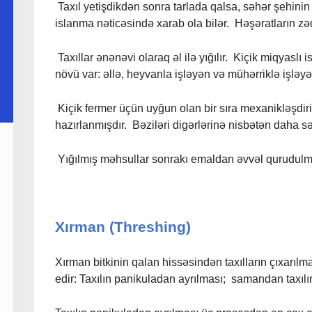
Taxıl yetişdikdən sonra tarlada qalsa, səhər şehini
islanma nəticəsində xarab ola bilər. Həşəratların zəd
Taxıllar ənənəvi olaraq əl ilə yığılır. Kiçik miqyaslı
növü var: əllə, heyvanla işləyən və mühərriklə işləyə
Kiçik fermer üçün uyğun olan bir sıra mexanikləşdiri
hazırlanmışdır. Bəziləri digərlərinə nisbətən daha səm
Yığılmış məhsullar sonrakı emaldan əvvəl qurudulmaq
Xırman (Threshing)
Xırman bitkinin qalan hissəsindən taxılların çıxarılm
edir: Taxılın panikuladan ayrılması; samandan taxıl