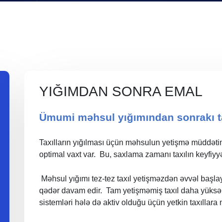
YIĞIMDAN SONRA EMAL
Ümumi məhsul yığımından sonrakı ta
Taxılların yığılması üçün məhsulun yetişmə müddətind
optimal vaxt var. Bu, saxlama zamanı taxılın keyfiyyə
Məhsul yığımı tez-tez taxıl yetişməzdən əvvəl başlay
qədər davam edir. Tam yetişməmiş taxıl daha yüksək
sistemləri hələ də aktiv olduğu üçün yetkin taxıllara