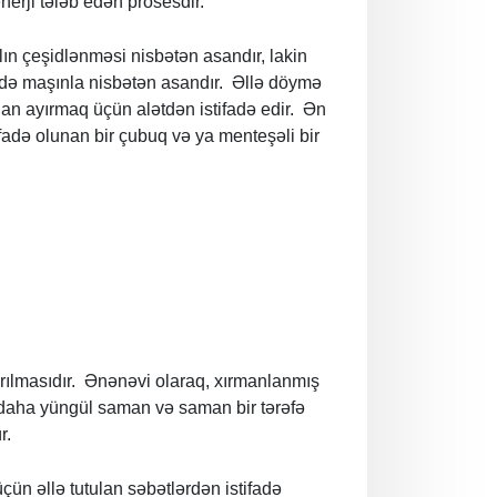
erji tələb edən prosesdir.
lın çeşidlənməsi nisbətən asandır, lakin
 də maşınla nisbətən asandır. Əllə döymə
dan ayırmaq üçün alətdən istifadə edir. Ən
adə olunan bir çubuq və ya menteşəli bir
ılmasıdır. Ənənəvi olaraq, xırmanlanmış
ki, daha yüngül saman və saman bir tərəfə
r.
ün əllə tutulan səbətlərdən istifadə