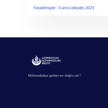
Yaradılmışdır : 3-üncü oktyabr, 2023
Mühəndisliyə gedən ən doğru yol !