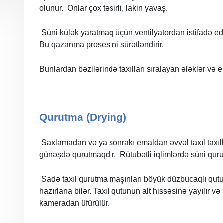
olunur. Onlar çox təsirli, lakin yavaş.
Süni külək yaratmaq üçün ventilyatordan istifadə e
Bu qazanma prosesini sürətləndirir.
Bunlardan bəzilərində taxılları sıralayan ələklər və e
Qurutma (Drying)
Saxlamadan və ya sonrakı emaldan əvvəl taxıl taxılla
günəşdə qurutmaqdır. Rütubətli iqlimlərdə süni quru
Sadə taxıl qurutma maşınları böyük düzbucaqlı qut
hazırlana bilər. Taxıl qutunun alt hissəsinə yayılır və 
kameradan üfürülür.