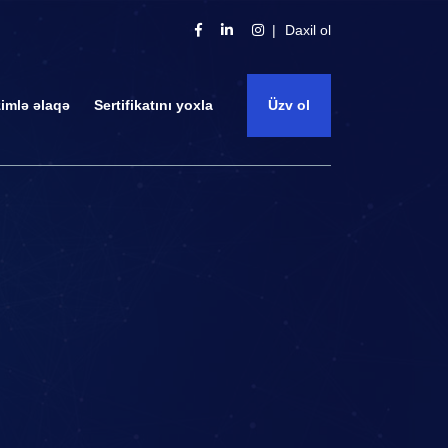
Daxil ol
zimlə əlaqə
Sertifikatını yoxla
Üzv ol