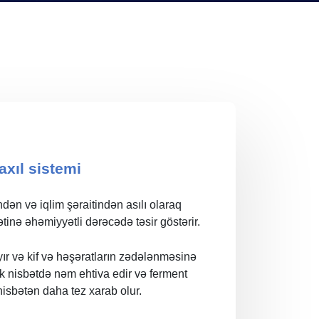
xıl sistemi
ən və iqlim şəraitindən asılı olaraq
tinə əhəmiyyətli dərəcədə təsir göstərir.
ır və kif və həşəratların zədələnməsinə
 nisbətdə nəm ehtiva edir və ferment
 nisbətən daha tez xarab olur.