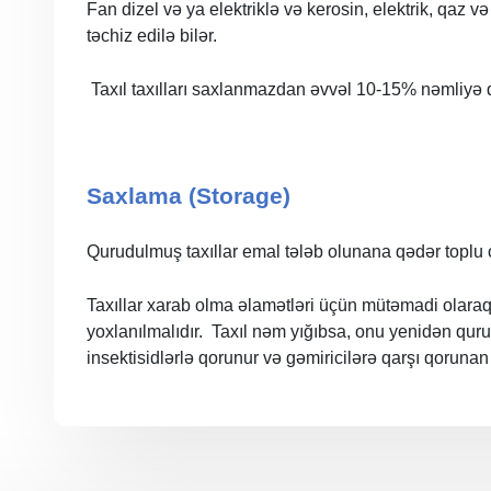
Fan dizel və ya elektriklə və kerosin, elektrik, qaz və
təchiz edilə bilər.
Taxıl taxılları saxlanmazdan əvvəl 10-15% nəmliyə 
Saxlama (Storage)
Qurudulmuş taxıllar emal tələb olunana qədər toplu o
Taxıllar xarab olma əlamətləri üçün mütəmadi olaraq 
yoxlanılmalıdır. Taxıl nəm yığıbsa, onu yenidən qurut
insektisidlərlə qorunur və gəmiricilərə qarşı qorunan