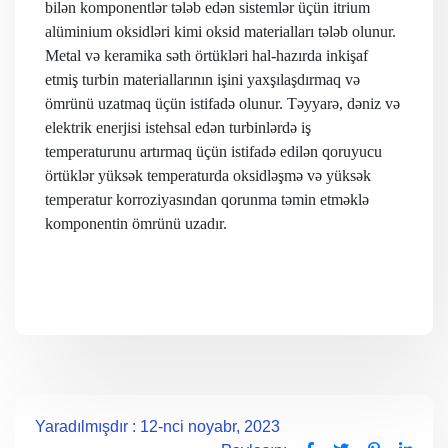
bilən komponentlər tələb edən sistemlər üçün itrium
alüminium oksidləri kimi oksid materialları tələb olunur.
Metal və keramika səth örtükləri hal-hazırda inkişaf
etmiş turbin materiallarının işini yaxşılaşdırmaq və
ömrünü uzatmaq üçün istifadə olunur. Təyyarə, dəniz və
elektrik enerjisi istehsal edən turbinlərdə iş
temperaturunu artırmaq üçün istifadə edilən qoruyucu
örtüklər yüksək temperaturda oksidləşmə və yüksək
temperatur korroziyasından qorunma təmin etməklə
komponentin ömrünü uzadır.
Yaradılmışdır : 12-nci noyabr, 2023