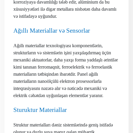
korroziyaya davamlılığı tələb edir, alüminium da bu
xüsusiyyətləri ilə digər metallara nisbətən daha davamlı
və istifadəyə uyğundur.
Ağıllı Materiallar və Sensorlar
Ağıllı materiallar texnologiyası komponentlərin,
strukturların və sistemlərin işini yaxşılaşdırmaq üçün
mexaniki aktuatorlar, daha yaxşı forma yaddaşlı ərintilər
kimi tanınan ferromaqnit, ferroelektrik və ferroelastik
materialların tətbiqindən ibarətdir. Panel ağıllı
materialların nanoölçülü elektron prosessorlarla
inteqrasiyasını nəzərə alır və nəticədə mexaniki və
elektrik cəhətdən uyğunlaşan elementlər yaranır.
Sturuktur Materiallar
Struktur materialları dəniz sistemlərində geniş istifadə
olunur və duzlu suya məruz qalan mühərrik