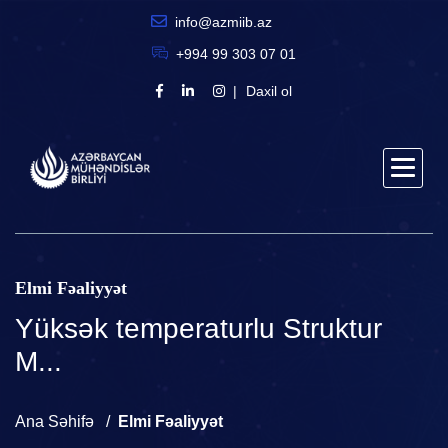
info@azmiib.az
+994 99 303 07 01
Daxil ol
Elmi Fəaliyyət
Yüksək temperaturlu Struktur
M...
Ana Səhifə
Elmi Fəaliyyət