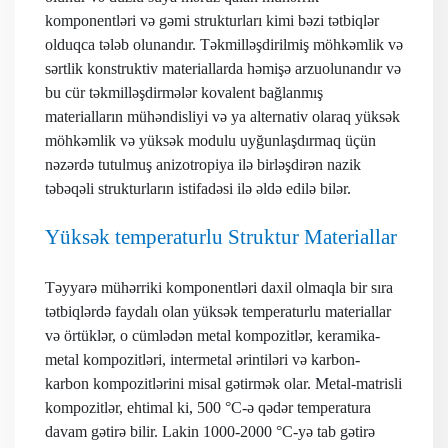
komponentləri və gəmi strukturları kimi bəzi tətbiqlər
olduqca tələb olunandır. Təkmilləşdirilmiş möhkəmlik və
sərtlik konstruktiv materiallarda həmişə arzuolunandır və
bu cür təkmilləşdirmələr kovalent bağlanmış
materialların mühəndisliyi və ya alternativ olaraq yüksək
möhkəmlik və yüksək modulu uyğunlaşdırmaq üçün
nəzərdə tutulmuş anizotropiya ilə birləşdirən nazik
təbəqəli strukturların istifadəsi ilə əldə edilə bilər.
Yüksək temperaturlu Struktur Materiallar
Təyyarə mühərriki komponentləri daxil olmaqla bir sıra
tətbiqlərdə faydalı olan yüksək temperaturlu materiallar
və örtüklər, o cümlədən metal kompozitlər, keramika-
metal kompozitləri, intermetal ərintiləri və karbon-
karbon kompozitlərini misal gətirmək olar. Metal-matrisli
kompozitlər, ehtimal ki, 500 °C-ə qədər temperatura
davam gətirə bilir. Lakin 1000-2000 °C-yə tab gətirə