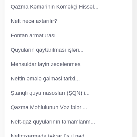
Qazma Kəmərinin Köməkçi Hissəl...
Neft necə axtarılır?
Fontan armaturası
Quyuların qaytarılması işləri...
Mehsuldar layin zedelenmesi
Neftin əmələ gəlməsi tarixi...
Ştanqlı quyu nasosları (ŞQN) i...
Qazma Məhlulunun Vəzifələri...
Neft-qaz quyularının tamamlanm...
Neftçıxarmada təkrar üsul nədi...