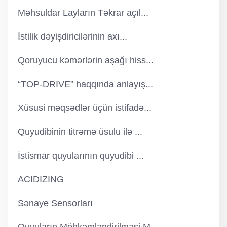
Məhsuldar Layların Təkrar açıl...
İstilik dəyişdiricilərinin axı...
Qoruyucu kəmərlərin aşağı hiss...
“TOP-DRIVE” haqqında anlayış...
Xüsusi məqsədlər üçün istifadə...
Quyudibinin titrəmə üsulu ilə ...
İstismar quyularının quyudibi ...
ACIDIZING
Sənaye Sensorları