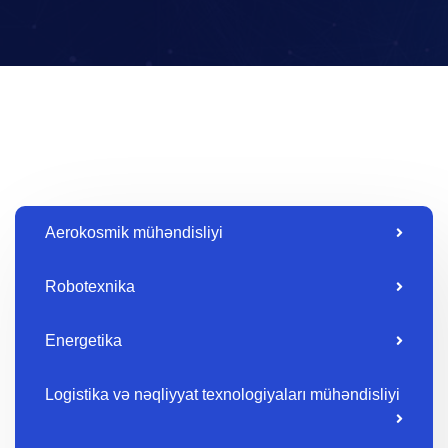
Aerokosmik mühəndisliyi
Robotexnika
Energetika
Logistika və nəqliyyat texnologiyaları mühəndisliyi