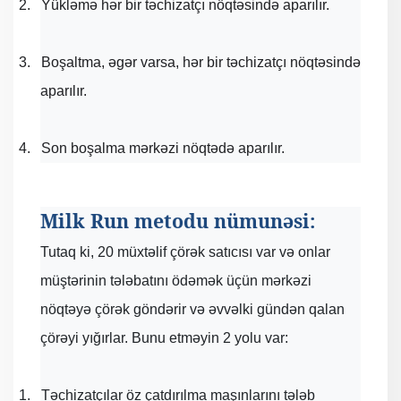
2.
Yükləmə hər bir təchizatçı nöqtəsində aparılır.
3.
Boşaltma, əgər varsa, hər bir təchizatçı nöqtəsində
aparılır.
4.
Son boşalma mərkəzi nöqtədə aparılır.
Milk Run metodu nümunəsi:
Tutaq ki, 20 müxtəlif çörək satıcısı var və onlar
müştərinin tələbatını ödəmək üçün mərkəzi
nöqtəyə çörək göndərir və əvvəlki gündən qalan
çörəyi yığırlar. Bunu etməyin 2 yolu var:
1.
Təchizatçılar öz çatdırılma maşınlarını tələb