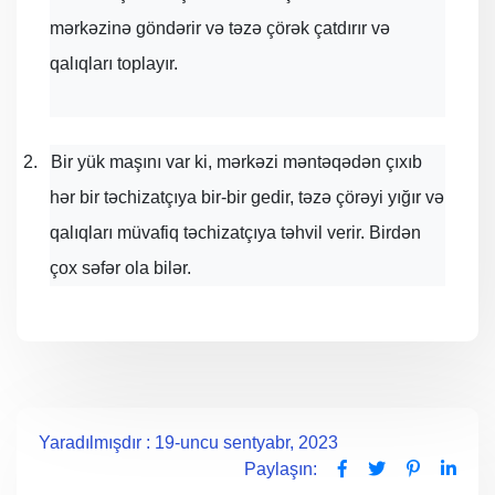
mərkəzinə göndərir və təzə çörək çatdırır və
qalıqları toplayır.
2.
Bir yük maşını var ki, mərkəzi məntəqədən çıxıb
hər bir təchizatçıya bir-bir gedir, təzə çörəyi yığır və
qalıqları müvafiq təchizatçıya təhvil verir. Birdən
çox səfər ola bilər.
Yaradılmışdır : 19-uncu sentyabr, 2023
Paylaşın: