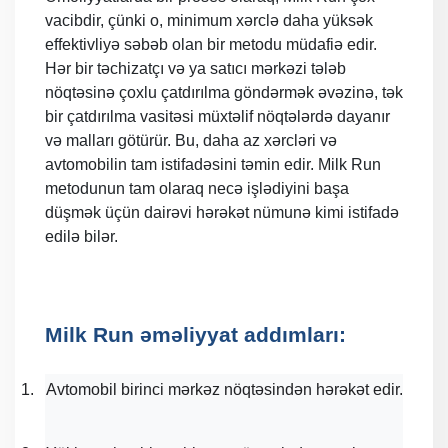
vacibdir, çünki o, minimum xərclə daha yüksək
effektivliyə səbəb olan bir metodu müdafiə edir.
Hər bir təchizatçı və ya satıcı mərkəzi tələb
nöqtəsinə çoxlu çatdırılma göndərmək əvəzinə, tək
bir çatdırılma vasitəsi müxtəlif nöqtələrdə dayanır
və malları götürür. Bu, daha az xərcləri və
avtomobilin tam istifadəsini təmin edir. Milk Run
metodunun tam olaraq necə işlədiyini başa
düşmək üçün dairəvi hərəkət nümunə kimi istifadə
edilə bilər.
Milk Run əməliyyat addımları:
1.
Avtomobil birinci mərkəz nöqtəsindən hərəkət edir.