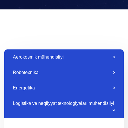
Aerokosmik mühəndisliyi
Robotexnika
Energetika
Logistika və nəqliyyat texnologiyaları mühəndisliyi