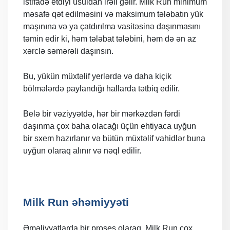
istifadə etdiyi üsuldan irəli gəlir. Milk Run minimum
məsafə qət edilməsini və maksimum tələbatın yük
maşınına və ya çatdırılma vasitəsinə daşınmasını
təmin edir ki, həm tələbat tələbini, həm də ən az
xərclə səmərəli daşınsın.
Bu, yükün müxtəlif yerlərdə və daha kiçik
bölmələrdə paylandığı hallarda tətbiq edilir.
Belə bir vəziyyətdə, hər bir mərkəzdən fərdi
daşınma çox baha olacağı üçün ehtiyaca uyğun
bir sxem hazırlanır və bütün müxtəlif vahidlər buna
uyğun olaraq alınır və nəql edilir.
Milk Run əhəmiyyəti
Əməliyyatlarda bir proses olaraq, Milk Run çox