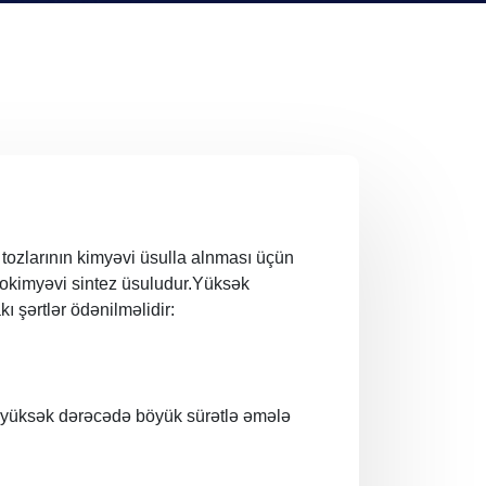
ı tozlarının kimyəvi üsulla alnması üçün
azmokimyəvi sintez üsuludur.Yüksək
ı şərtlər ödənilməlidir:
ı yüksək dərəсədə böyük sürətlə əmələ