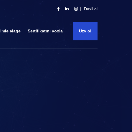
Daxil ol
zimlə əlaqə
Sertifikatını yoxla
Üzv ol