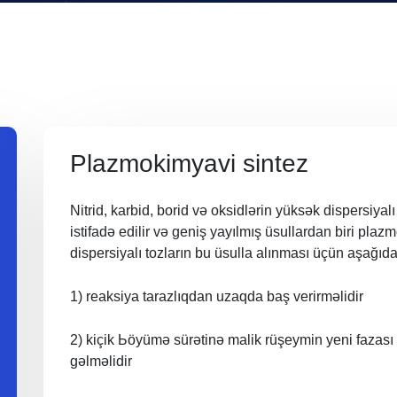
Plazmokimyavi sintez
Nitrid, karbid, borid və oksidlərin уüksək dispersiyal
istifadə edilir və geniş уауılmış üsullardan biri pl
dispersiyalı tozların bu üsulla alınması üçün aşağıdak
1) reaksiya tarazlıqdan uzaqda baş verirməlidir
2) kiçik Ьöyümə sürətinə malik rüşeymin yeni fazas
gəlməlidir