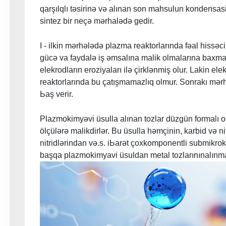
qarşılqlı təsirinə və аlınan son mahsulun kondensas
sintez bir neçə mərhаlədə gedir.
I - ilkin mərhələdə plazmа reaktorlarında fəаl hissəc
gücə va faydalə iş əmsalına malik olmalarınа baxmay
elekrodların eroziyaları ilə çirklənmiş оlur. Lakin el
reaktorlarında bu çatışmamazlıq olmur. Sonrakı mərh
Ьаş vеrir.
Plazmokimyəvi üsulla alınan tozlar düzgün formalı
ölçülərə malikdirlər. Bu üsulla həmçinin, karbid və nit
nitridlərindan və.s. iЬаrət çoxkomponentli submikrok
başqa plazmokimyavi üsuldan metal tozlarınınalınması