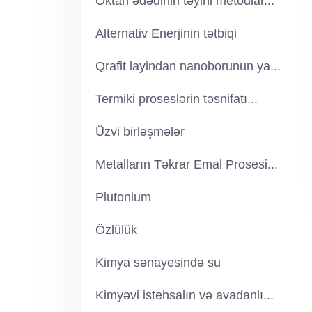
Oktan ədədinin təyini metodlar...
Alternativ Enerjinin tətbiqi
Qrafit layindan nanoborunun ya...
Termiki proseslərin təsnifatı...
Üzvi birləşmələr
Metalların Təkrar Emal Prosesi...
Plutonium
Özlülük
Kimya sənayesində su
Kimyəvi istehsalın və avadanlı...