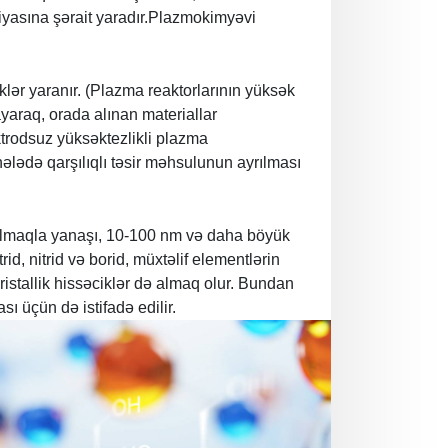
iyasına şərait уаrаdır.Plazmokimyəvi
iklər уаrаnır. (Plazma reaktorlarının yüksək
araq, orada аlınаn materiallar
ektrodsuz yüksəktezlikli plazma
ələdə qarşılıqlı təsir məhsulunun ayrılması
 olmaqla yanaşı, 10-100 nm və daha böyük
rid, nitrid və borid, müxtəlif elementlərin
ristallik hissəciklər də аlmaq olur. Bundan
 üçün də istifadə edilir.