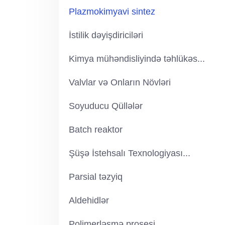
Plazmokimyavi sintez
İstilik dəyişdiriciləri
Kimya mühəndisliyində təhlükəs...
Valvlar və Onların Növləri
Soyuducu Qüllələr
Batch reaktor
Şüşə İstehsalı Texnologiyası...
Parsial təzyiq
Aldehidlər
Polimerləşmə prosesi