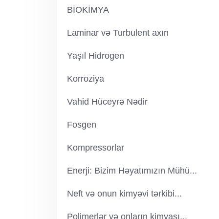
BİOKİMYA
Laminar və Turbulent axın
Yaşıl Hidrogen
Korroziya
Vahid Hüceyrə Nədir
Fosgen
Kompressorlar
Enerji: Bizim Həyatımızın Mühü...
Neft və onun kimyəvi tərkibi...
Polimerlər və onların kimyası...