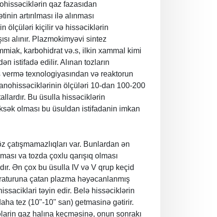
ohissəciklərin qaz fazasıdan
nin artırılması ilə alınması
ölçüləri kiçilir və hissəciklərin
sı alınır. Plazmokimyəvi sintez
mmiak, karbohidrat və.s, ilkin xammal kimi
п istifadə edilir. Alınan tozların
aş vermə texnologiyasından və rеаktоrun
nanohissəciklərinin ölçüləri 10-dan 100-200
lardır. Bu üsulla hissəciklərin
ksək olması bu üsuldan istifadanin imkan
 çatışmamazlıqları var. Bunlardan ən
nması va tozda çoxlu qarışıq olması
ıdır. Ən çox bu üsulla IV və V qrup keçid
mperaturuna çatan plazma həyəcanlanmış
hissaciklari təуin edir. Веlə hissəciklərin
 daha tez (10"-10" san) getmasinə gətirir.
əlarin qaz halına kеçməsinə, onun sonrakı