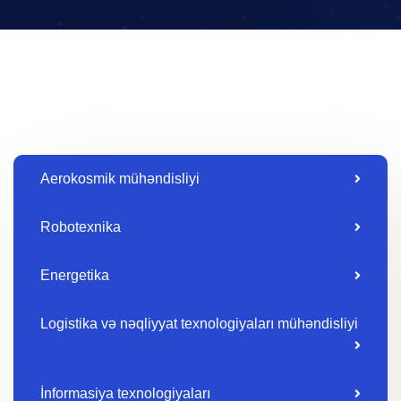
Aerokosmik mühəndisliyi
Robotexnika
Energetika
Logistika və nəqliyyat texnologiyaları mühəndisliyi
İnformasiya texnologiyaları