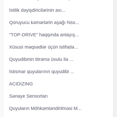
İstilik dəyişdiricilərinin axı...
Qoruyucu kəmərlərin aşağı hiss...
“TOP-DRIVE” haqqında anlayış...
Xüsusi məqsədlər üçün istifadə...
Quyudibinin titrəmə üsulu ilə ...
İstismar quyularının quyudibi ...
ACIDIZING
Sənaye Sensorları
Quyuların Möhkəmləndirilməsi M...