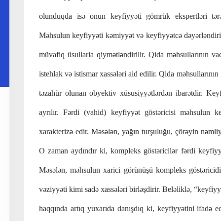
olunduqda isə onun keyfiyyəti
gömrük ekspertləri tər
Məhsulun keyfiyyəti
kəmiyyət və keyfiyyətcə dəyərləndiril
müvafiq üsullarla qiymətləndirilir
.
Qida məhsullarının
vac
istehlak və istismar xassələri aid edilir.
Qida məhsullarının x
təzahür olunan obyektiv xüsusiyyətlərdən ibarətdir
. Keyf
ayrılır. Fərdi (vahid) keyfiyyət göstəricisi məhsulun ke
xarakterizə edir. Məsələn, yağın turşuluğu, çörəyin nəmliyi
O zaman aydındır ki, kompleks göstəricilər fərdi keyfiyy
Məsələn, məhsulun xarici görünüşü kompleks göstəricidir 
vəziyyəti kimi sadə xassələri birləşdirir. Beləliklə, “keyfiy
haqqında artıq yuxarıda danışdıq ki, keyfiyyətini ifadə e