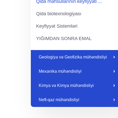
Qida məhsullarının keyfiyyəti ...
Qida biotexnologiyası
Keyfiyyət Sistemləri
YIĞIMDAN SONRA EMAL
Geologiya və Geofizika mühəndisliyi
Mexanika mühəndisliyi
Kimya və Kimya mühəndisliyi
Neft-qaz mühəndisliyi