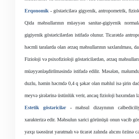
Erqonomik
-
göstəricilərə gigyenik, antropometrik, fiziolo
Qida məhsullarının müəyyən sanitar-gigiyenik normal
gigiyenik göstəricilərdən istifadə olunur.
Ticarətdə antrop
həcmli taralarda olan ərzaq məhsullarının saxlanılması, da
Fizioloji və psixofizioloji göstəricilərdən, ərzaq məhsullar
müəyyənləşdirilməsində istifadə edilir. Məsələn, məlumd
duzlu, həmin həcmdə 0,4 q şəkər olan məhlul isə şirin dad v
meyvə şirələrinə üstünlük verir, ancaq fizioloji baxımdan lət
Estetik göstəricilər
-
məhsul dizaynının cəlbediciliyi
xarakterizə edir. Məhsulun xarici görünüşü
onun vacib göst
yaxşı təəssürat yaratmalı və ticarət zalında alıcını özünə c