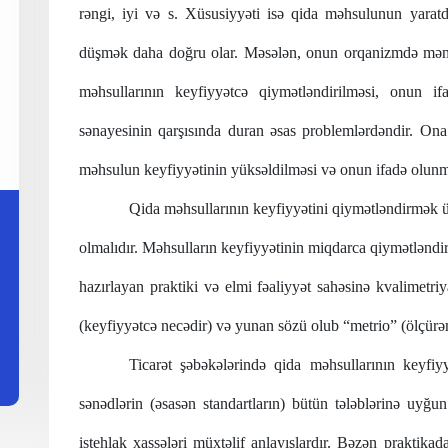
rəngi, iyi və s. Xüsusiyyəti isə qida məhsulunun yaratdı
düşmək daha doğru olar. Məsələn, onun orqanizmdə mənim
məhsullarının keyfiyyətcə qiymətləndirilməsi, onun i
sənayesinin qarşısında duran əsas problemlərdəndir.
Ona 
məhsulun keyfiyyətinin yüksəldilməsi və onun ifadə olunma
Qida məhsullarının keyfiyyətini qiymətləndirmək üç
olmalıdır. Məhsulların keyfiyyətinin miqdarca qiymətləndiri
hazırlayan praktiki və elmi fəaliyyət sahəsinə kvalimetriy
(keyfiyyətcə necədir) və yunan sözü olub “metrio” (ölçürə
Ticarət şəbəkələrində qida məhsullarının keyfi
sənədlərin (əsasən standartların) bütün tələblərinə uyğu
istehlak xassələri müxtəlif anlayışlardır. Bəzən praktik