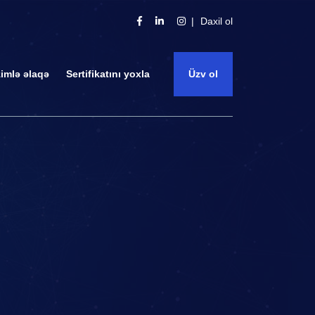
Daxil ol
zimlə əlaqə
Sertifikatını yoxla
Üzv ol