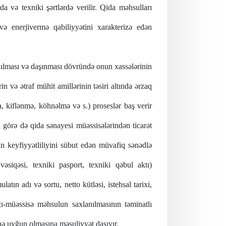
rda və texniki şərtlərdə verilir. Qida məhsulları
və enerjivermə qabiliyyətini xarakterizə edən
ılması və daşınması dövründə onun
xassələrinin
n və ətraf mühit amillərinin təsiri altında ərzaq
 kiflənmə, köhnəlmə və s.) proseslər baş verir
 görə də qida sənayesi müəssisələrindən ticarət
n keyfiyyətliliyini sübut edən müvafiq sənədlə
vəsiqəsi, texniki pasport, texniki qəbul aktı)
atın adı və sortu, netto kütləsi, istehsal tarixi,
lçı-müəssisə məhsulun saxlanılmasının təminatlı
ə uyğun olmasına məsuliyyət daşıyır.