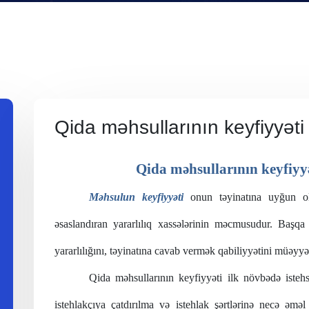
Qida məhsullarının keyfiyyət
Qida m
ə
hsullar
ı
n
ı
n
keyfiyy
Məhsulun keyfiyyəti
onun təyinatına uyğun ol
əsaslandıran yararlılıq xassələrinin məcmusudur. Başqa
yararlılığını, təyinatına cavab vermək qabiliyyətini müəyy
Qida məhsullarının keyfiyyəti ilk növbədə iste
istehlakçıya çatdırılma və istehlak şərtlərinə necə əmə