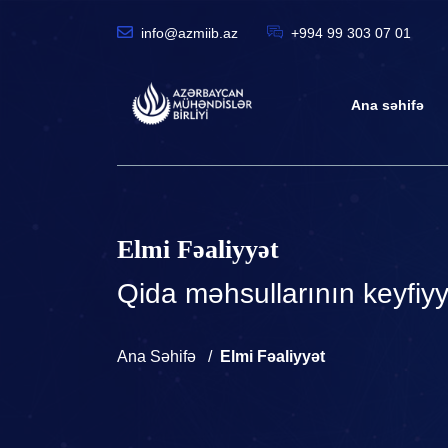
info@azmiib.az
+994 99 303 07 01
Ana səhifə
Elmi Fəaliyyət
Qida məhsullarının keyfiyyə
Ana Səhifə
Elmi Fəaliyyət