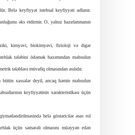
ür. Belə keyfiyyət istehsal keyfiyyəti adlanır.
ğunluğunu əks etdirmir. O, yalnız hazırlanmanın
iki, kimyəvi, biokimyəvi, fizioloji və digər
stehlak tələbini ödəmək baxımından məhsulun
metrik tələblərə müvafiq olmasından asılıdır.
ən bütün xassələr deyil, ancaq həmin məhsulun
hsullarının keyfiyyətinin xarakteristikası üçün
qiymətləndirilməsində belə göstəricilər əsas rol
istehlak üçün səmərəli olmasını müəyyən edən