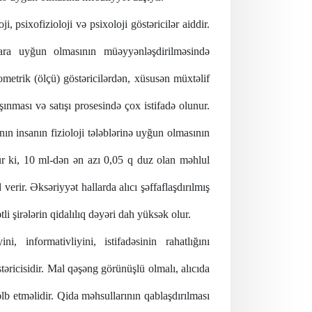
ji, psixofizioloji və psixoloji göstəricilər aiddir.
ara uyğun olmasının müəyyənləşdirilməsində
ometrik (ölçü) göstəricilərdən, xüsusən müxtəlif
şınması və satışı prosesində çox istifadə olunur.
ının insanın fizioloji tələblərinə uyğun olmasının
ur ki, 10 ml-dən ən azı 0,05 q duz olan məhlul
erir. Əksəriyyət hallarda alıcı şəffaflaşdırılmış
li şirələrin qidalılıq dəyəri dah yüksək olur.
ni, informativliyini, istifadəsinin rahatlığını
əricisidir. Mal qəşəng görünüşlü olmalı, alıcıda
əlb etməlidir.
Qida məhsullarının qablaşdırılması