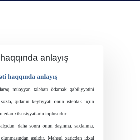
i haqqında anlayış
əti haqqında anlayış
araq müəyyən tələbatı ödəmək qabiliyyətini
 sözlə, qidanın keyfiyyəti onun istehlak üçün
ən edən xüsusiyyətlərin toplusudur.
hsalçıdan, daha sonra onun daşınma, saxlanma,
l olunmasından asılıdır. Məhsul xaricdən idxal