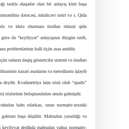
ğı təsirlə əlaqədər olan bir anlayış kimi başa
sənilmə dərəcəsi, müalicəvi təsiri və s.
Qida
fadə və idarə olunması üsulları müasir qida
görə də “keyfiyyət” anlayışının düzgün tərifi,
sı problemlərinin həlli üçün əsas amildir.
ün onların dəqiq göstəricilər sistemi və üsulları
lməsinin nəzəri əsaslarını və metodlarını işləyib
a deyilir. Kvalimetriya latın sözü olub “qualis”
m) sözlərinin birləşməsindən əmələ gəlmişdir.
yyətindən bəhs edərkən, onun normativ-texniki
n gəlməsi başa düşülür. Məhsulun yararlılğı və
ada keyfiyyət dedikdə məhsulun yalnız normativ-