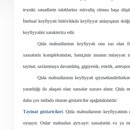
texniki sənədlərin tələblərinə müvafiq olması başa düşül
İstehsal keyfiyyəti bütövlükdə keyfiyyət anlayışının dol
keyfiyyətini xarakterizə edir.
Qida məhsullarının
keyfiyyəti ona xas olan fiz
xassələrin kompleksindən, həmçinin insanın müəyyən i
təyinat, saxlanmaya davamlılıq, gigiyenik, estetik, antropo
Qida məhsullarının keyfiyyəti qiymətləndirilərk
yararlılığı ilə əlaqəsi olan xassələr nəzərə alınır.
Qida mə
daha çox istifadə olunan göstəricilər aşağıdakılardır
:
Təyinat
göstəriciləri
.
Qida məhsullarının
keyfiyyətinin 
oynayır. Onlar məhsulun ayrı-ayrı xassələrini və ya 