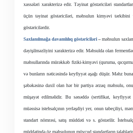
xassələri xarakterizə edir. Təyinat göstəriciləri standartla
üçün təyinat göstəriciləri, məhsulun kimyəvi tərkibini 
göstəricilərdir.
Saxlanılmağa davamlılıq göstəriciləri
–
məhsulun saxlan
dəyişilməzliyini xarakterizə edir. Məhsulda olan fermentləri
məhsullarında mürəkkəb fiziki-kimyəvi (quruma, qıcqırma,
və bunların nəticəsində keyfiyyət aşağı düşür. Məhz buna
şəbəkəsinə daxil olan hər bir partiya ərzaq məhsulu, onu
müşayət edilməlidir. Bu sənəddə (sertifikat, keyfiyyət 
müəssisə istehsalçının yerləşdiyi yer, onun tabeçiliyi, məmul
standart nömrəsi, satış müddəti və s. göstərilir. İstehsa
müddətində öz məhsulunun mövcud standartların tələblərin