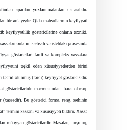
əfindən aparılan yoxlanılmalardan da asılıdır.
ən bir anlayışdır.
Qida məhsullarının keyfiyyəti
ib keyfiyyətlilik göstəricilərinə onların texniki,
assələri onların istehsalı və istehlakı prosesində
iyyət göstəriciləri fərdi və kompleks xassələrə
yfiyyətini təşkil edən xüsusiyyətlərdən birini
 təcrid olunmuş (fərdi) keyfiyyət göstəricisidir.
ət göstəricilərinin məcmusundan ibarət olacaq.
(xassədir). Bu göstərici forma, rəng, səthinin
yət” termini xassəni və xüsusiyyəti bildirir. Xassə
dən müəyyən göstəricilərdir. Məsələn, turşuluq,