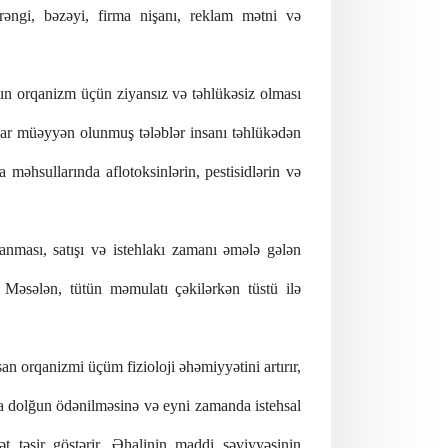
 rəngi, bəzəyi, firma nişanı, reklam mətni və
ın orqanizm üçün ziyansız və təhlükəsiz olması
qədar müəyyən olunmuş tələblər insanı təhlükədən
 məhsullarında aflotoksinlərin, pestisidlərin və
lanması, satışı və istehlakı zamanı əmələ gələn
 Məsələn, tütün məmulatı çəkilərkən tüstü ilə
san orqanizmi üçüm fizioloji əhəmiyyətini artırır,
ha dolğun ödənilməsinə və eyni zamanda istehsal
t təsir göstərir. Əhalinin maddi səviyyəsinin