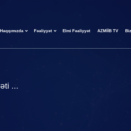
Haqqımızda
Fəaliyyət
Elmi Fəaliyyət
AZMİİB TV
Bi
ti ...