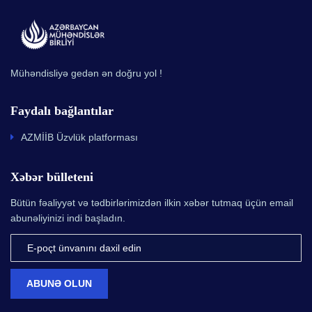
Mühəndisliyə gedən ən doğru yol !
Faydalı bağlantılar
AZMİİB Üzvlük platforması
Xəbər bülleteni
Bütün fəaliyyət və tədbirlərimizdən ilkin xəbər tutmaq üçün email
abunəliyinizi indi başladın.
ABUNƏ OLUN