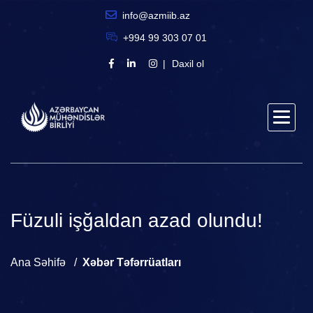
info@azmiib.az
+994 99 303 07 01
Daxil ol
Füzuli işğaldan azad olundu!
Ana Səhifə
Xəbər Təfərrüatları