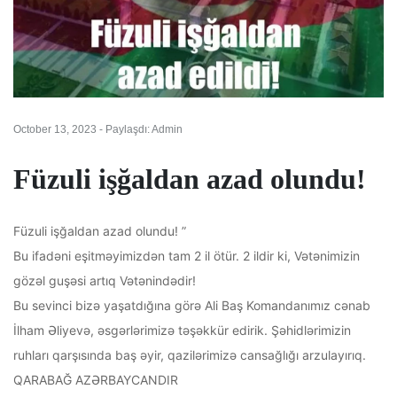
October 13, 2023 - Paylaşdı: Admin
Füzuli işğaldan azad olundu!
Füzuli işğaldan azad olundu! ”
Bu ifadəni eşitməyimizdən tam 2 il ötür. 2 ildir ki, Vətənimizin
gözəl guşəsi artıq Vətənindədir!
Bu sevinci bizə yaşatdığına görə Ali Baş Komandanımız cənab
İlham Əliyevə, əsgərlərimizə təşəkkür edirik. Şəhidlərimizin
ruhları qarşısında baş əyir, qazilərimizə cansağlığı arzulayırıq.
QARABAĞ AZƏRBAYCANDIR