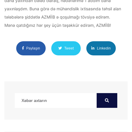
daha yaxından bələd olaraq, hədəflərimə 1 addım daha
yaxınlaşdım. Buna görə də mühəndislik ixtisasında təhsil alan
tələbələrə şiddətlə AZMİİB ə qoşulmağı tövsiyə edirəm.
Mənə qatdığınız hər şey üçün təşəkkür edirəm, AZMİİB!
Paylaşın
Tweet
Linkedin