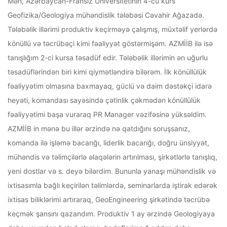
Mən, Azərbaycan-Fransız Universitetinin 4-cü kurs
Geofizika/Geologiya mühəndislik tələbəsi Cəvahir Ağazadə.
Tələbəlik illərimi produktiv keçirməyə çalışmış, müxtəlif yerlərdə
könüllü və təcrübəçi kimi fəaliyyət göstərmişəm. AZMİİB ilə isə
tanışlığım 2-ci kursa təsadüf edir. Tələbəlik illərimin ən uğurlu
təsadüflərindən biri kimi qiymətləndirə bilərəm. İlk könüllülük
fəaliyyətim olmasına baxmayaq, güclü və daim dəstəkçi idarə
heyəti, komandası sayəsində çətinlik çəkmədən könüllülük
fəaliyyətimi başa vuraraq PR Manager vəzifəsinə yüksəldim.
AZMİİB in mənə bu illər ərzində nə qatdığını soruşsanız,
komanda ilə işləmə bacarığı, liderlik bacarığı, doğru ünsiyyət,
mühəndis və təlimçilərlə əlaqələrin artırılması, şirkətlərlə tanışlıq,
yeni dostlar və s. deyə bilərdim. Bununla yanaşı mühəndislik və
ixtisasımla bağlı keçirilən təlimlərdə, seminarlarda iştirak edərək
ixtisas biliklərimi artıraraq, GeoEngineering şirkətində təcrübə
keçmək şansını qazandım. Produktiv 1 ay ərzində Geologiyaya