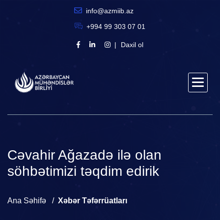
info@azmiib.az
+994 99 303 07 01
Daxil ol
Cəvahir Ağazadə ilə olan
söhbətimizi təqdim edirik
Ana Səhifə
Xəbər Təfərrüatları