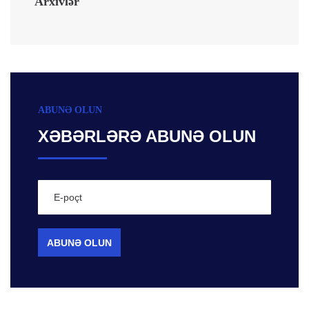
Arxivlər
ABUNƏ OLUN
XƏBƏRLƏRƏ ABUNƏ OLUN