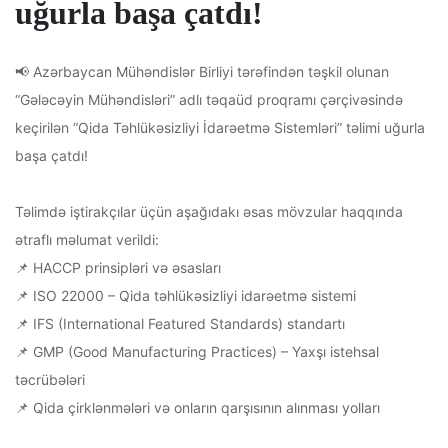
uğurla başa çatdı!
📢 Azərbaycan Mühəndislər Birliyi tərəfindən təşkil olunan
“Gələcəyin Mühəndisləri” adlı təqaüd proqramı çərçivəsində
keçirilən “Qida Təhlükəsizliyi İdarəetmə Sistemləri” təlimi uğurla
başa çatdı!
Təlimdə iştirakçılar üçün aşağıdakı əsas mövzular haqqında
ətraflı məlumat verildi:
📌 HACCP prinsipləri və əsasları
📌 ISO 22000 – Qida təhlükəsizliyi idarəetmə sistemi
📌 IFS (International Featured Standards) standartı
📌 GMP (Good Manufacturing Practices) – Yaxşı istehsal
təcrübələri
📌 Qida çirklənmələri və onların qarşısının alınması yolları