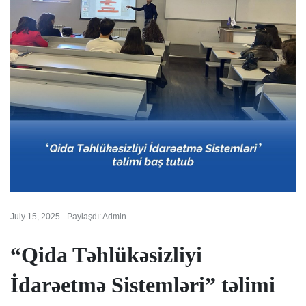
July 15, 2025 - Paylaşdı: Admin
“Qida Təhlükəsizliyi
İdarəetmə Sistemləri” təlimi