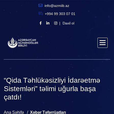
info@azmiib.az
+994 99 303 07 01
Daxil ol
“Qida Təhlükəsizliyi İdarəetmə
Sistemləri” təlimi uğurla başa
çatdı!
Ana Səhifə
Xəbər Təfərrüatları