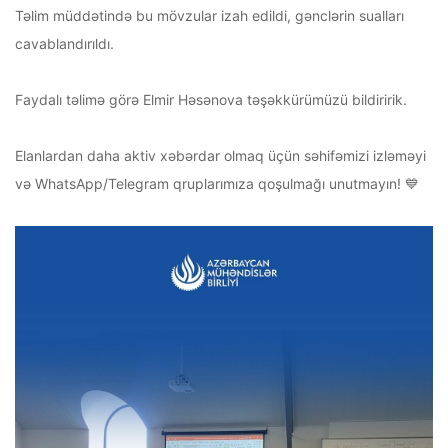
Təlim müddətində bu mövzular izah edildi, gənclərin sualları
cavablandırıldı.
Faydalı təlimə görə Elmir Həsənova təşəkkürümüzü bildiririk.
Elanlardan daha aktiv xəbərdar olmaq üçün səhifəmizi izləməyi
və WhatsApp/Telegram qruplarımıza qoşulmağı unutmayın! 💙