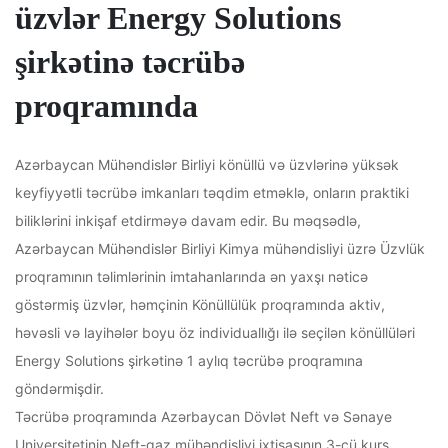
üzvlər Energy Solutions
şirkətinə təcrübə
proqramında
Azərbaycan Mühəndislər Birliyi könüllü və üzvlərinə yüksək
keyfiyyətli təcrübə imkanları təqdim etməklə, onların praktiki
biliklərini inkişaf etdirməyə davam edir. Bu məqsədlə,
Azərbaycan Mühəndislər Birliyi Kimya mühəndisliyi üzrə Üzvlük
proqramının təlimlərinin imtahanlarında ən yaxşı nəticə
göstərmiş üzvlər, həmçinin Könüllülük proqramında aktiv,
həvəsli və layihələr boyu öz individuallığı ilə seçilən könüllüləri
Energy Solutions şirkətinə 1 aylıq təcrübə proqramına
göndərmişdir.
Təcrübə proqramında Azərbaycan Dövlət Neft və Sənaye
Universitetinin Neft-qaz mühəndisliyi ixtisasının 3-cü kurs