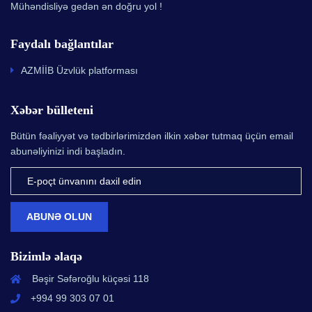
Mühəndisliyə gedən ən doğru yol !
Faydalı bağlantılar
AZMİİB Üzvlük platforması
Xəbər bülleteni
Bütün fəaliyyət və tədbirlərimizdən ilkin xəbər tutmaq üçün email
abunəliyinizi indi başladın.
ABUNƏ OLUN
Bizimlə əlaqə
Bəşir Səfəroğlu küçəsi 118
+994 99 303 07 01