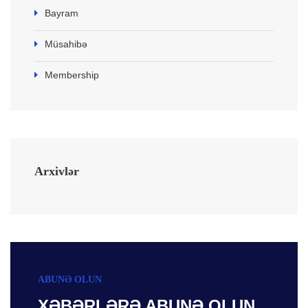
Bayram
Müsahibə
Membership
Arxivlər
ABUNƏ OLUN
XƏBƏRLƏRƏ ABUNƏ OLUN