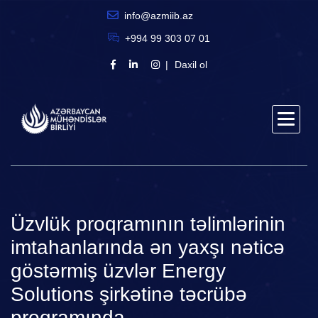
info@azmiib.az
+994 99 303 07 01
Daxil ol
Üzvlük proqramının təlimlərinin
imtahanlarında ən yaxşı nəticə
göstərmiş üzvlər Energy
Solutions şirkətinə təcrübə
proqramında