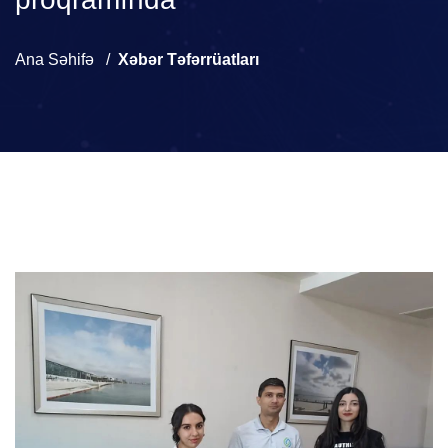
Ana Səhifə
Xəbər Təfərrüatları