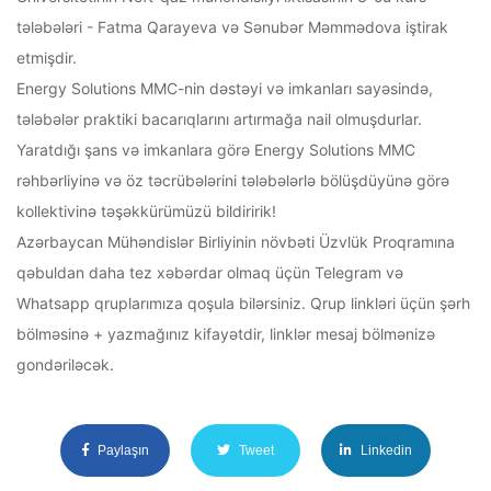
tələbələri - Fatma Qarayeva və Sənubər Məmmədova iştirak
etmişdir.
Energy Solutions MMC-nin dəstəyi və imkanları sayəsində,
tələbələr praktiki bacarıqlarını artırmağa nail olmuşdurlar.
Yaratdığı şans və imkanlara görə Energy Solutions MMC
rəhbərliyinə və öz təcrübələrini tələbələrlə bölüşdüyünə görə
kollektivinə təşəkkürümüzü bildiririk!
Azərbaycan Mühəndislər Birliyinin növbəti Üzvlük Proqramına
qəbuldan daha tez xəbərdar olmaq üçün Telegram və
Whatsapp qruplarımıza qoşula bilərsiniz. Qrup linkləri üçün şərh
bölməsinə + yazmağınız kifayətdir, linklər mesaj bölmənizə
gondəriləcək.
Paylaşın
Tweet
Linkedin