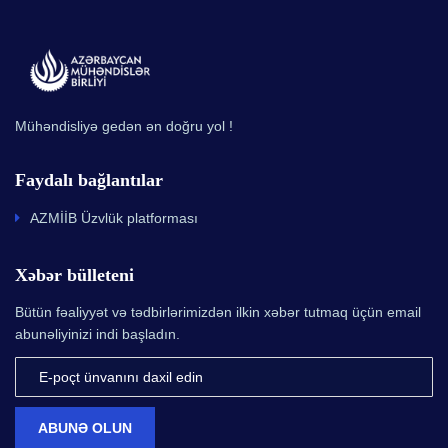
Mühəndisliyə gedən ən doğru yol !
Faydalı bağlantılar
AZMİİB Üzvlük platforması
Xəbər bülleteni
Bütün fəaliyyət və tədbirlərimizdən ilkin xəbər tutmaq üçün email
abunəliyinizi indi başladın.
ABUNƏ OLUN