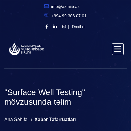
info@azmiib.az
+994 99 303 07 01
Daxil ol
"Surface Well Testing"
mövzusunda təlim
Ana Səhifə
Xəbər Təfərrüatları