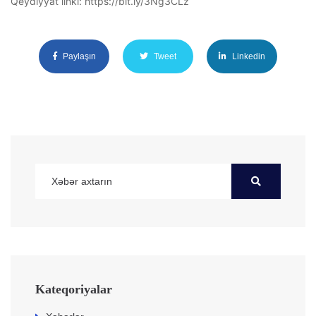
Qeydiyyat linki: https://bit.ly/3Ng3CLz
Paylaşın
Tweet
Linkedin
Kateqoriyalar