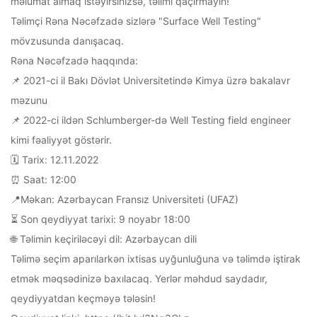
məlumat almaq istəyirsinizsə, təlimi qaçırmayın!
Təlimçi Rəna Nəcəfzadə sizlərə "Surface Well Testing"
mövzusunda danışacaq.
Rəna Nəcəfzadə haqqında:
📌 2021-ci il Bakı Dövlət Universitetində Kimya üzrə bakalavr
məzunu
📌 2022-ci ildən Schlumberger-də Well Testing field engineer
kimi fəaliyyət göstərir.
🗓 Tarix: 12.11.2022
⏰️ Saat: 12:00
📍Məkan: Azərbaycan Fransız Universiteti (UFAZ)
⏳️ Son qeydiyyat tarixi: 9 noyabr 18:00
🌐 Təlimin keçiriləcəyi dil: Azərbaycan dili
Təlimə seçim aparılarkən ixtisas uyğunluğuna və təlimdə iştirak
etmək məqsədinizə baxılacaq. Yerlər məhdud saydadır,
qeydiyyatdan keçməyə tələsin!