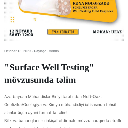
October 13, 2023 - Paylaşdı: Admin
"Surface Well Testing"
mövzusunda təlim
Azərbaycan Mühəndislər Birliyi tərəfindən Neft-Qaz,
Geofizika/Geologiya və Kimya mühəndisliyi ixtisasında təhsil
alanlar üçün əyani formatda təlim!
Bilik və bacarıqlarınızı inkişaf etdirmək, mövzu haqqında ətraflı