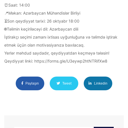
⏰️Saat: 14:00
📍Məkan: Azərbaycan Mühəndislər Birliyi
⏳️Son qeydiyyat tarixi: 26 oktyabr 18:00
🌐Təlimin keçiriləcəyi dil: Azərbaycan dili
İştirakçı seçimi zamanı ixtisas uyğunluğuna və təlimdə iştirak
etmək üçün olan motivasiyanıza baxılacaq.
Yerlər məhdud saydadır, qeydiyyatdan keçməyə tələsin!
Qeydiyyat linki: https://forms.gle/U3eywp2htNTRifXw8
Paylaşın
Tweet
Linkedin