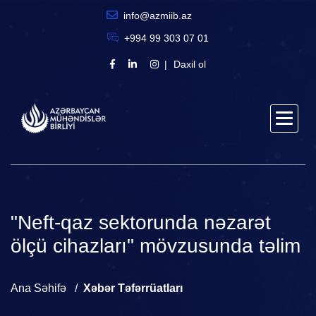
info@azmiib.az
+994 99 303 07 01
Daxil ol
"Neft-qaz sektorunda nəzarət
ölçü cihazları" mövzusunda təlim
Ana Səhifə
Xəbər Təfərrüatları