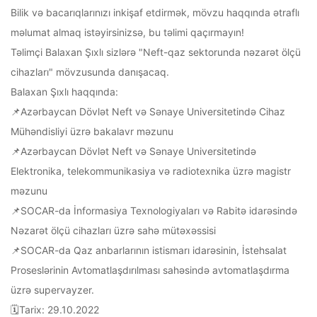
Bilik və bacarıqlarınızı inkişaf etdirmək, mövzu haqqında ətraflı
məlumat almaq istəyirsinizsə, bu təlimi qaçırmayın!
Təlimçi Balaxan Şıxlı sizlərə "Neft-qaz sektorunda nəzarət ölçü
cihazları" mövzusunda danışacaq.
Balaxan Şıxlı haqqında:
📌Azərbaycan Dövlət Neft və Sənaye Universitetində Cihaz
Mühəndisliyi üzrə bakalavr məzunu
📌Azərbaycan Dövlət Neft və Sənaye Universitetində
Elektronika, telekommunikasiya və radiotexnika üzrə magistr
məzunu
📌SOCAR-da İnformasiya Texnologiyaları və Rabitə idarəsində
Nəzarət ölçü cihazları üzrə sahə mütəxəssisi
📌SOCAR-da Qaz anbarlarının istismarı idarəsinin, İstehsalat
Proseslərinin Avtomatlaşdırılması sahəsində avtomatlaşdırma
üzrə supervayzer.
🗓Tarix: 29.10.2022