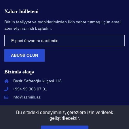
Xəbər bülleteni
Bütün fəaliyyət və tədbirlərimizdən ilkin xəbər tutmaq üçün email
abunəliyinizi indi başladın.
ABUNƏ OLUN
Bizimlə əlaqə
Bəşir Səfəroğlu küçəsi 118
+994 99 303 07 01
info@azmiib.az
Bu sitedeki deneyiminiz, çerezlere izin verilerek
geliştirilecektir.
© 2015 - 2026 AZMİİB | Bütün hüquqlar qorunur