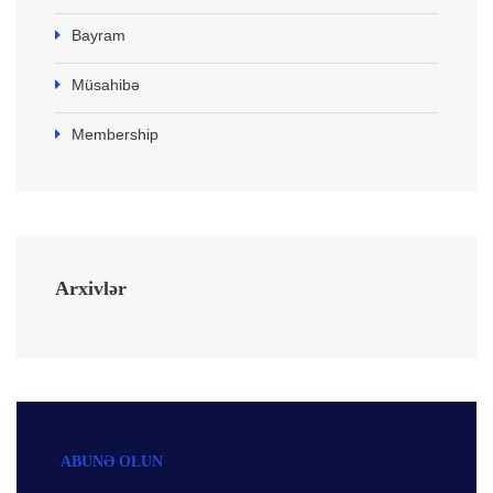
Bayram
Müsahibə
Membership
Arxivlər
ABUNƏ OLUN