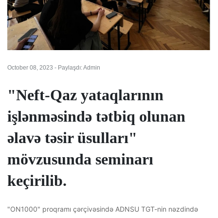
October 08, 2023 - Paylaşdı: Admin
"Neft-Qaz yataqlarının
işlənməsində tətbiq olunan
əlavə təsir üsulları"
mövzusunda seminarı
keçirilib.
"ON1000" proqramı çərçivəsində ADNSU TGT-nin nəzdində