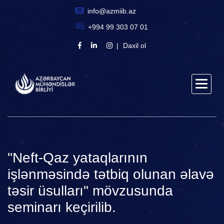
info@azmiib.az
+994 99 303 07 01
Daxil ol
"Neft-Qaz yataqlarının
işlənməsində tətbiq olunan əlavə
təsir üsulları" mövzusunda
seminarı keçirilib.