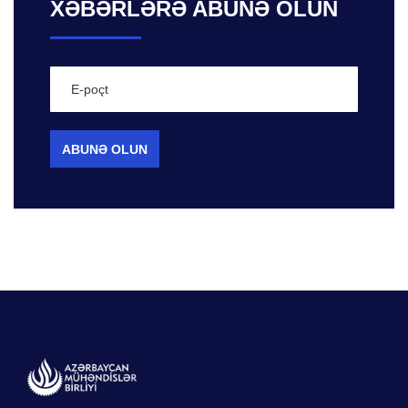
XƏBƏRLƏRƏ ABUNƏ OLUN