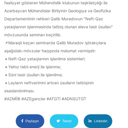
fəaliyyət göstərən Mühəndislik klubunun təşkilatçılığı ilə
Azərbaycan Mühəndislər Birliyinin Geologiya və Geofizika
Departamentinin rəhbəri Qalib Muradovun "Neft-Qaz
yataqlarının işlənməsində tətbiq olunan əlavə təsir üsulları"
mövzusunda seminarı keçirilib.
📌Maraqlı keçən seminarda Qalib Muradov iştirakçılara
aşağıdakı mövzular haqqında məlumat vermişdir:
🔹Neft-Qaz yataqlarının işlənilmə sistemləri;
🔹Yalnız təbii enerji ilə işlənmə;
🔹Süni təsir üsulları ilə işlənilmə;
🔹Layların neftverimini artıran üsulların tətbiqinin
əsaslandırılması.
#AZMİİB
#AZEgənclər
#ATGTİ
#ADNSUTGT
Paylaşın
Tweet
Linkedin