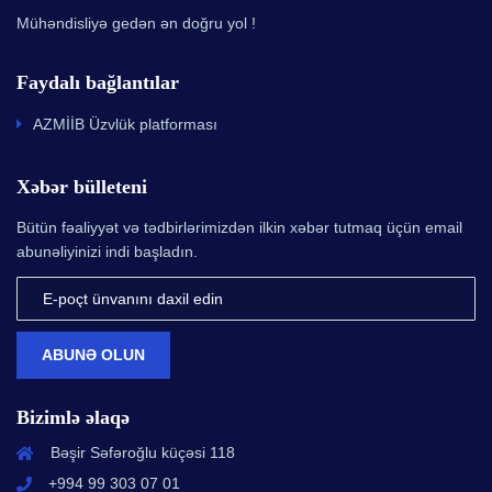
Mühəndisliyə gedən ən doğru yol !
Faydalı bağlantılar
AZMİİB Üzvlük platforması
Xəbər bülleteni
Bütün fəaliyyət və tədbirlərimizdən ilkin xəbər tutmaq üçün email
abunəliyinizi indi başladın.
ABUNƏ OLUN
Bizimlə əlaqə
Bəşir Səfəroğlu küçəsi 118
+994 99 303 07 01