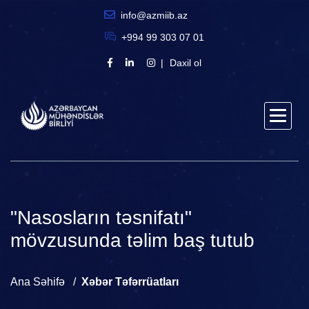
info@azmiib.az
+994 99 303 07 01
Daxil ol
"Nasosların təsnifatı"
mövzusunda təlim baş tutub
Ana Səhifə
Xəbər Təfərrüatları