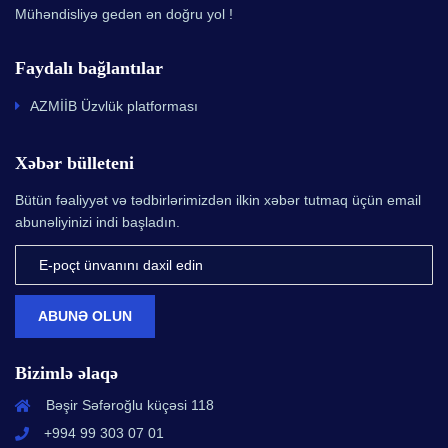
Mühəndisliyə gedən ən doğru yol !
Faydalı bağlantılar
AZMİİB Üzvlük platforması
Xəbər bülleteni
Bütün fəaliyyət və tədbirlərimizdən ilkin xəbər tutmaq üçün email
abunəliyinizi indi başladın.
ABUNƏ OLUN
Bizimlə əlaqə
Bəşir Səfəroğlu küçəsi 118
+994 99 303 07 01