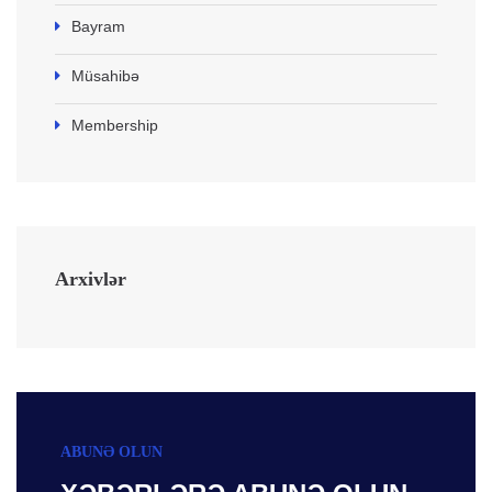
Bayram
Müsahibə
Membership
Arxivlər
ABUNƏ OLUN