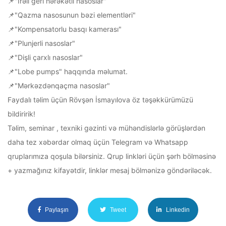
📌"İrəli geri hərəkətli nasoslar"
📌"Qazma nasosunun bəzi elementləri"
📌"Kompensatorlu basqı kamerası"
📌"Plunjerli nasoslar"
📌"Dişli çarxlı nasoslar"
📌"Lobe pumps" haqqında məlumat.
📌"Mərkəzdənqaçma nasoslar"
Faydalı təlim üçün Rövşən İsmayılova öz təşəkkürümüzü
bildiririk!
Təlim, seminar , texniki gəzinti və mühəndislərlə görüşlərdən
daha tez xəbərdar olmaq üçün Telegram və Whatsapp
qruplarımıza qoşula bilərsiniz. Qrup linkləri üçün şərh bölməsinə
+ yazmağınız kifayətdir, linklər mesaj bölmənizə göndəriləcək.
Paylaşın
Tweet
Linkedin