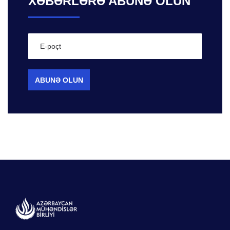
XƏBƏRLƏRƏ ABUNƏ OLUN